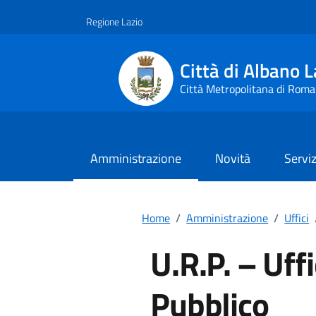
Vai ai contenuti
Vai al footer
Regione Lazio
Città di Albano L
Città Metropolitana di Roma
Amministrazione
Novità
Serviz
Home
/
Amministrazione
/
Uffici
U.R.P. – Uffi
Pubblico