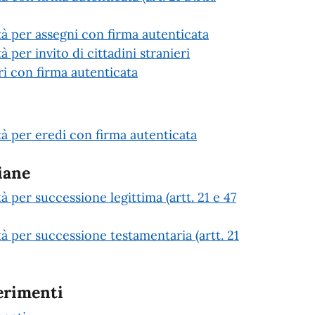
età per assegni con firma autenticata
à per invito di cittadini stranieri
 con firma autenticata
età per eredi con firma autenticata
iane
tà per successione legittima (artt. 21 e 47
tà per successione testamentaria (artt. 21
erimenti