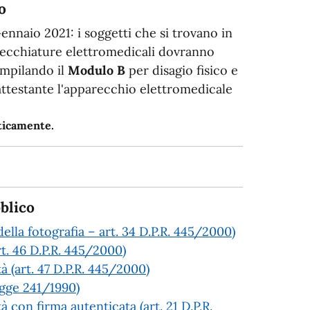
o
Gennaio 2021: i soggetti che si trovano in
arecchiature elettromedicali dovranno
ompilando il
Modulo B
per disagio fisico e
 attestante l'apparecchio elettromedicale
aticamente.
blico
ella fotografia – art. 34 D.P.R. 445/2000)
rt. 46 D.P.R. 445/2000)
tà (art. 47 D.P.R. 445/2000)
Legge 241/1990)
à con firma autenticata (art. 21 D.P.R.