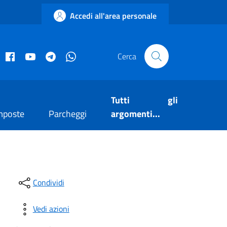
Accedi all'area personale
acebook istituzionale
Facebook museo civico
YouTube
Telegram
Whatsapp
Cerca
Tutti gli
mposte
Parcheggi
argomenti...
Condividi
Vedi azioni