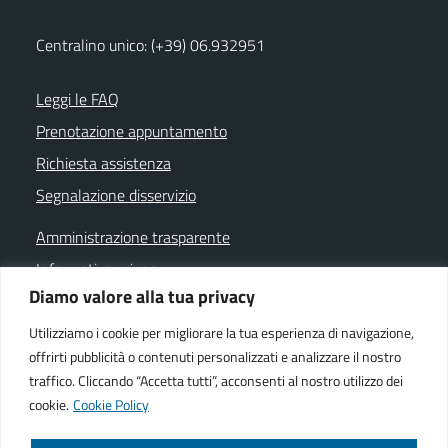
Centralino unico: (+39) 06.932951
Leggi le FAQ
Prenotazione appuntamento
Richiesta assistenza
Segnalazione disservizio
Amministrazione trasparente
Informativa privacy
Diamo valore alla tua privacy
Note legali
Dichiarazione di accessibilità
Utilizziamo i cookie per migliorare la tua esperienza di navigazione,
offrirti pubblicità o contenuti personalizzati e analizzare il nostro
Cookie policy
traffico. Cliccando “Accetta tutti”, acconsenti al nostro utilizzo dei
cookie.
Cookie Policy