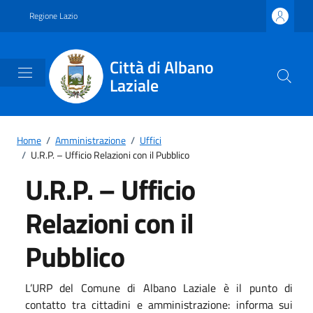
Vai ai contenuti
Vai al footer
Regione Lazio
Città di Albano
Laziale
Home
/
Amministrazione
/
Uffici
/
U.R.P. – Ufficio Relazioni con il Pubblico
U.R.P. – Ufficio
Relazioni con il
Pubblico
L’URP del Comune di Albano Laziale è il punto di
contatto tra cittadini e amministrazione: informa sui