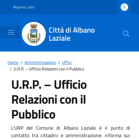
Vai ai contenuti
Vai al footer
Regione Lazio
Città di Albano
Laziale
Home
/
Amministrazione
/
Uffici
/
U.R.P. – Ufficio Relazioni con il Pubblico
U.R.P. – Ufficio
Relazioni con il
Pubblico
L’URP del Comune di Albano Laziale è il punto di
contatto tra cittadini e amministrazione: informa sui