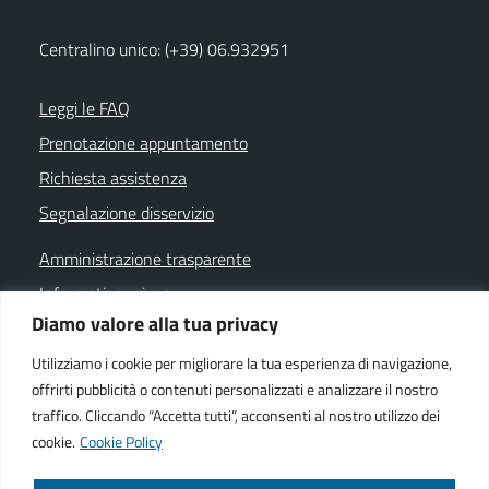
Centralino unico: (+39) 06.932951
Leggi le FAQ
Prenotazione appuntamento
Richiesta assistenza
Segnalazione disservizio
Amministrazione trasparente
Informativa privacy
Diamo valore alla tua privacy
Note legali
Dichiarazione di accessibilità
Utilizziamo i cookie per migliorare la tua esperienza di navigazione,
offrirti pubblicità o contenuti personalizzati e analizzare il nostro
Cookie policy
traffico. Cliccando “Accetta tutti”, acconsenti al nostro utilizzo dei
cookie.
Cookie Policy