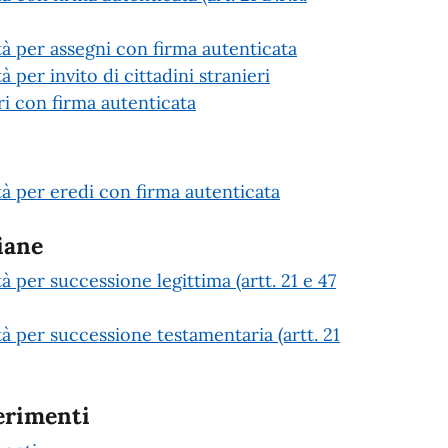
età per assegni con firma autenticata
à per invito di cittadini stranieri
 con firma autenticata
età per eredi con firma autenticata
iane
tà per successione legittima (artt. 21 e 47
tà per successione testamentaria (artt. 21
erimenti