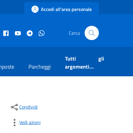
Accedi all'area personale
acebook istituzionale
Facebook museo civico
YouTube
Telegram
Whatsapp
Cerca
Tutti gli
mposte
Parcheggi
argomenti...
Condividi
Vedi azioni