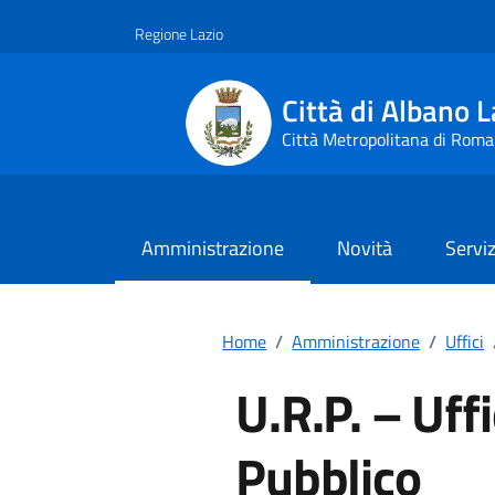
Vai ai contenuti
Vai al footer
Regione Lazio
Città di Albano L
Città Metropolitana di Roma
Amministrazione
Novità
Serviz
Home
/
Amministrazione
/
Uffici
U.R.P. – Uffi
Pubblico