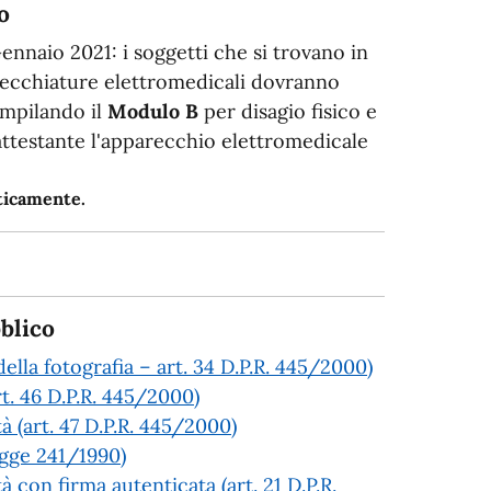
o
Gennaio 2021: i soggetti che si trovano in
arecchiature elettromedicali dovranno
ompilando il
Modulo B
per disagio fisico e
 attestante l'apparecchio elettromedicale
aticamente.
blico
ella fotografia – art. 34 D.P.R. 445/2000)
rt. 46 D.P.R. 445/2000)
tà (art. 47 D.P.R. 445/2000)
Legge 241/1990)
à con firma autenticata (art. 21 D.P.R.