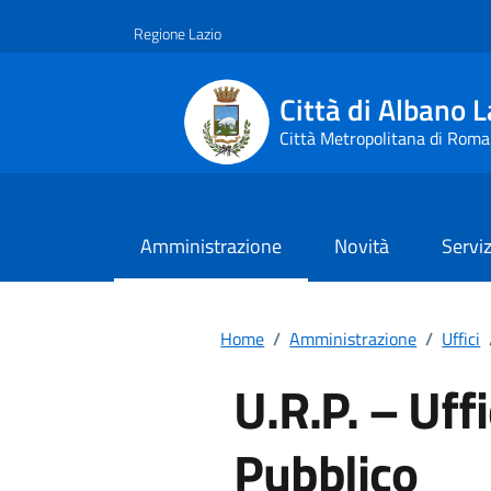
Vai ai contenuti
Vai al footer
Regione Lazio
Città di Albano L
Città Metropolitana di Roma
Amministrazione
Novità
Serviz
Home
/
Amministrazione
/
Uffici
U.R.P. – Uffi
Pubblico