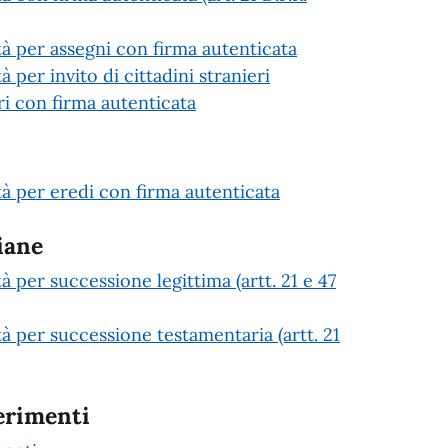
età per assegni con firma autenticata
à per invito di cittadini stranieri
 con firma autenticata
età per eredi con firma autenticata
iane
tà per successione legittima (artt. 21 e 47
tà per successione testamentaria (artt. 21
erimenti