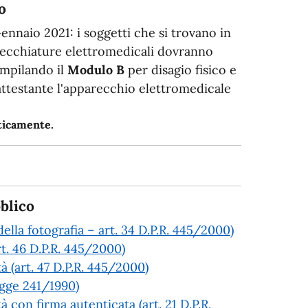
o
Gennaio 2021: i soggetti che si trovano in
arecchiature elettromedicali dovranno
ompilando il
Modulo B
per disagio fisico e
 attestante l'apparecchio elettromedicale
aticamente.
blico
ella fotografia – art. 34 D.P.R. 445/2000)
rt. 46 D.P.R. 445/2000)
tà (art. 47 D.P.R. 445/2000)
Legge 241/1990)
à con firma autenticata (art. 21 D.P.R.