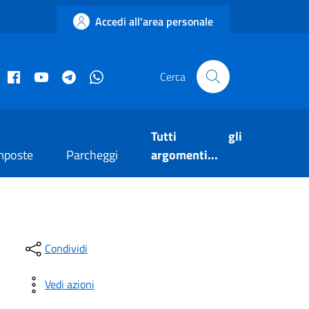
Accedi all'area personale
acebook istituzionale
Facebook museo civico
YouTube
Telegram
Whatsapp
Cerca
Tutti gli
mposte
Parcheggi
argomenti...
Condividi
Vedi azioni