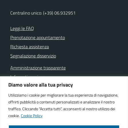
Centralino unico: (+39) 06.932951
Leggi le FAQ
Prenotazione appuntamento
Richiesta assistenza
Segnalazione disservizio
Amministrazione trasparente
Informativa privacy
Diamo valore alla tua privacy
Note legali
Dichiarazione di accessibilità
Utilizziamo i cookie per migliorare la tua esperienza di navigazione,
offrirti pubblicità o contenuti personalizzati e analizzare il nostro
Cookie policy
traffico. Cliccando “Accetta tutti”, acconsenti al nostro utilizzo dei
cookie.
Cookie Policy