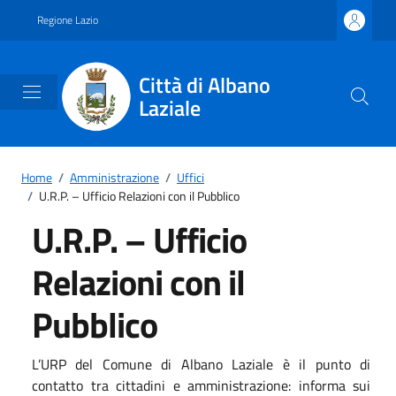
Vai ai contenuti
Vai al footer
Regione Lazio
Città di Albano
Laziale
Home
/
Amministrazione
/
Uffici
/
U.R.P. – Ufficio Relazioni con il Pubblico
U.R.P. – Ufficio
Relazioni con il
Pubblico
L’URP del Comune di Albano Laziale è il punto di
contatto tra cittadini e amministrazione: informa sui