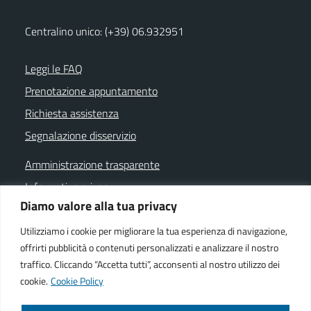
Centralino unico: (+39) 06.932951
Leggi le FAQ
Prenotazione appuntamento
Richiesta assistenza
Segnalazione disservizio
Amministrazione trasparente
Informativa privacy
Diamo valore alla tua privacy
Note legali
Dichiarazione di accessibilità
Utilizziamo i cookie per migliorare la tua esperienza di navigazione,
offrirti pubblicità o contenuti personalizzati e analizzare il nostro
Cookie policy
traffico. Cliccando “Accetta tutti”, acconsenti al nostro utilizzo dei
cookie.
Cookie Policy