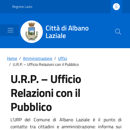
Vai ai contenuti
Vai al footer
Regione Lazio
Città di Albano
Laziale
Home
/
Amministrazione
/
Uffici
/
U.R.P. – Ufficio Relazioni con il Pubblico
U.R.P. – Ufficio
Relazioni con il
Pubblico
L’URP del Comune di Albano Laziale è il punto di
contatto tra cittadini e amministrazione: informa sui