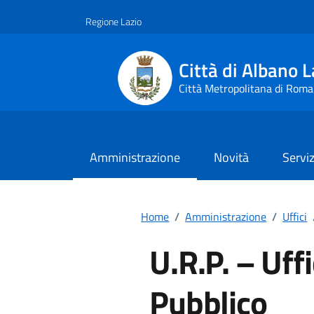
Vai ai contenuti
Vai al footer
Regione Lazio
Città di Albano L
Città Metropolitana di Roma
Amministrazione
Novità
Serviz
Home
/
Amministrazione
/
Uffici
U.R.P. – Uffi
Pubblico