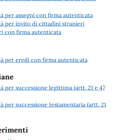
età per assegni con firma autenticata
à per invito di cittadini stranieri
 con firma autenticata
età per eredi con firma autenticata
iane
tà per successione legittima (artt. 21 e 47
tà per successione testamentaria (artt. 21
erimenti