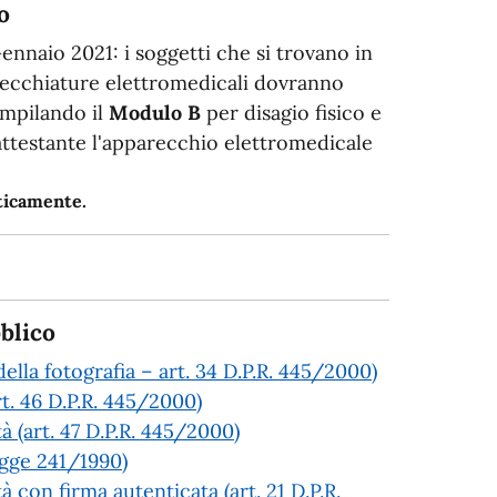
o
Gennaio 2021: i soggetti che si trovano in
arecchiature elettromedicali dovranno
ompilando il
Modulo B
per disagio fisico e
 attestante l'apparecchio elettromedicale
aticamente.
blico
ella fotografia – art. 34 D.P.R. 445/2000)
rt. 46 D.P.R. 445/2000)
tà (art. 47 D.P.R. 445/2000)
Legge 241/1990)
à con firma autenticata (art. 21 D.P.R.