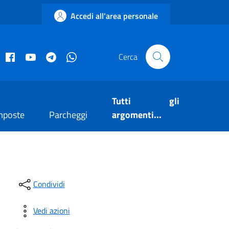
Accedi all'area personale
acebook istituzionale
Facebook museo civico
YouTube
Telegram
Whatsapp
Cerca
Tutti gli
mposte
Parcheggi
argomenti...
Condividi
Vedi azioni