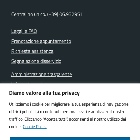
Centralino unico: (+39) 06.932951
Leggi le FAQ
Prenotazione appuntamento
Richiesta assistenza
Segnalazione disservizio
Amministrazione trasparente
Informativa privacy
Diamo valore alla tua privacy
Note legali
Dichiarazione di accessibilità
Utilizziamo i cookie per migliorare la tua esperienza di navigazione,
offrirti pubblicità o contenuti personalizzati e analizzare il nostro
Cookie policy
traffico. Cliccando “Accetta tutti”, acconsenti al nostro utilizzo dei
cookie.
Cookie Policy