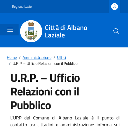
Vai ai contenuti
Vai al footer
Regione Lazio
Città di Albano
Laziale
Home
/
Amministrazione
/
Uffici
/
U.R.P. – Ufficio Relazioni con il Pubblico
U.R.P. – Ufficio
Relazioni con il
Pubblico
L’URP del Comune di Albano Laziale è il punto di
contatto tra cittadini e amministrazione: informa sui