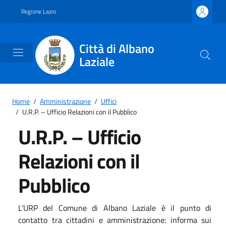
Vai ai contenuti
Vai al footer
Regione Lazio
Città di Albano
Laziale
Home
/
Amministrazione
/
Uffici
/
U.R.P. – Ufficio Relazioni con il Pubblico
U.R.P. – Ufficio
Relazioni con il
Pubblico
L’URP del Comune di Albano Laziale è il punto di
contatto tra cittadini e amministrazione: informa sui