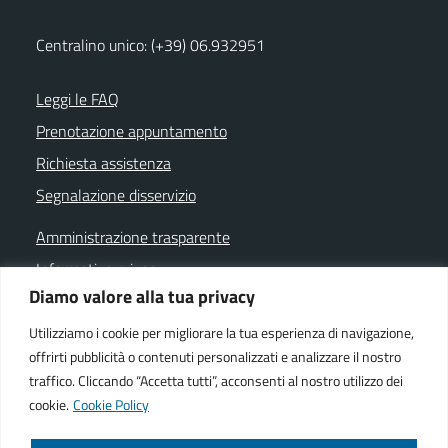
Centralino unico: (+39) 06.932951
Leggi le FAQ
Prenotazione appuntamento
Richiesta assistenza
Segnalazione disservizio
Amministrazione trasparente
Informativa privacy
Diamo valore alla tua privacy
Note legali
Dichiarazione di accessibilità
Utilizziamo i cookie per migliorare la tua esperienza di navigazione,
offrirti pubblicità o contenuti personalizzati e analizzare il nostro
Cookie policy
traffico. Cliccando “Accetta tutti”, acconsenti al nostro utilizzo dei
cookie.
Cookie Policy