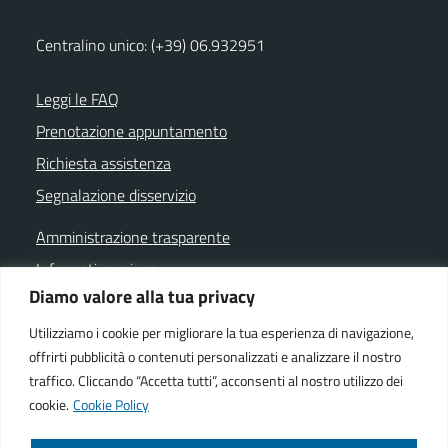
Centralino unico: (+39) 06.932951
Leggi le FAQ
Prenotazione appuntamento
Richiesta assistenza
Segnalazione disservizio
Amministrazione trasparente
Informativa privacy
Diamo valore alla tua privacy
Note legali
Dichiarazione di accessibilità
Utilizziamo i cookie per migliorare la tua esperienza di navigazione,
offrirti pubblicità o contenuti personalizzati e analizzare il nostro
Cookie policy
traffico. Cliccando “Accetta tutti”, acconsenti al nostro utilizzo dei
cookie.
Cookie Policy