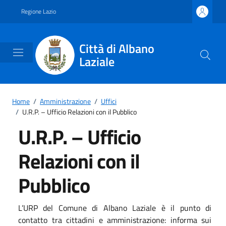
Vai ai contenuti
Vai al footer
Regione Lazio
Città di Albano
Laziale
Home
/
Amministrazione
/
Uffici
/
U.R.P. – Ufficio Relazioni con il Pubblico
U.R.P. – Ufficio
Relazioni con il
Pubblico
L’URP del Comune di Albano Laziale è il punto di
contatto tra cittadini e amministrazione: informa sui