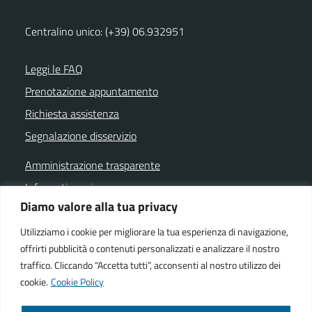
Centralino unico: (+39) 06.932951
Leggi le FAQ
Prenotazione appuntamento
Richiesta assistenza
Segnalazione disservizio
Amministrazione trasparente
Informativa privacy
Diamo valore alla tua privacy
Note legali
Dichiarazione di accessibilità
Utilizziamo i cookie per migliorare la tua esperienza di navigazione,
offrirti pubblicità o contenuti personalizzati e analizzare il nostro
Cookie policy
traffico. Cliccando “Accetta tutti”, acconsenti al nostro utilizzo dei
cookie.
Cookie Policy