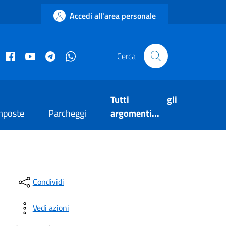
Accedi all'area personale
acebook istituzionale
Facebook museo civico
YouTube
Telegram
Whatsapp
Cerca
Tutti gli
mposte
Parcheggi
argomenti...
Condividi
Vedi azioni