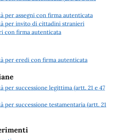
età per assegni con firma autenticata
à per invito di cittadini stranieri
 con firma autenticata
età per eredi con firma autenticata
iane
tà per successione legittima (artt. 21 e 47
tà per successione testamentaria (artt. 21
erimenti