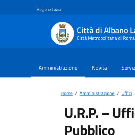
Vai ai contenuti
Vai al footer
Regione Lazio
Città di Albano L
Città Metropolitana di Roma
Amministrazione
Novità
Serviz
Home
/
Amministrazione
/
Uffici
U.R.P. – Uffi
Pubblico