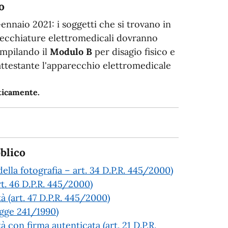
o
Gennaio 2021: i soggetti che si trovano in
arecchiature elettromedicali dovranno
ompilando il
Modulo B
per disagio fisico e
 attestante l'apparecchio elettromedicale
aticamente.
blico
ella fotografia – art. 34 D.P.R. 445/2000)
rt. 46 D.P.R. 445/2000)
tà (art. 47 D.P.R. 445/2000)
Legge 241/1990)
à con firma autenticata (art. 21 D.P.R.