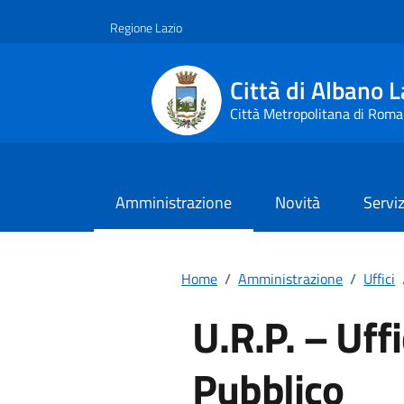
Vai ai contenuti
Vai al footer
Regione Lazio
Città di Albano L
Città Metropolitana di Roma
Amministrazione
Novità
Serviz
Home
/
Amministrazione
/
Uffici
U.R.P. – Uffi
Pubblico