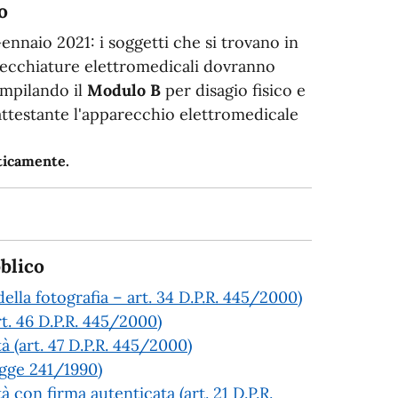
o
Gennaio 2021: i soggetti che si trovano in
arecchiature elettromedicali dovranno
ompilando il
Modulo B
per disagio fisico e
 attestante l'apparecchio elettromedicale
aticamente.
blico
ella fotografia – art. 34 D.P.R. 445/2000)
rt. 46 D.P.R. 445/2000)
tà (art. 47 D.P.R. 445/2000)
Legge 241/1990)
à con firma autenticata (art. 21 D.P.R.