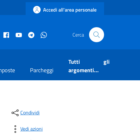
Accedi all'area personale
acebook istituzionale
Facebook museo civico
YouTube
Telegram
Whatsapp
Cerca
Tutti gli
mposte
Parcheggi
argomenti...
Condividi
Vedi azioni