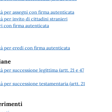
età per assegni con firma autenticata
à per invito di cittadini stranieri
 con firma autenticata
età per eredi con firma autenticata
iane
tà per successione legittima (artt. 21 e 47
tà per successione testamentaria (artt. 21
erimenti