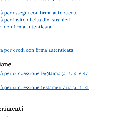
età per assegni con firma autenticata
à per invito di cittadini stranieri
 con firma autenticata
età per eredi con firma autenticata
iane
tà per successione legittima (artt. 21 e 47
tà per successione testamentaria (artt. 21
erimenti