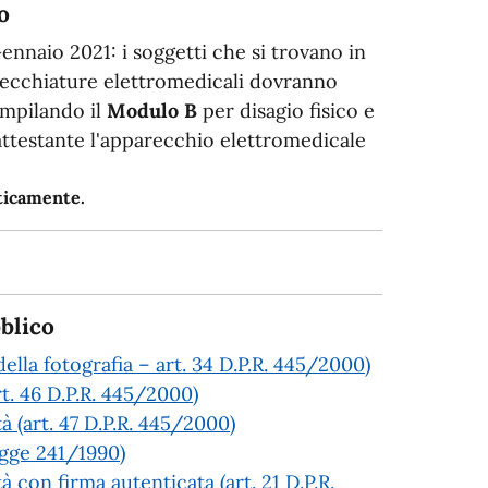
o
Gennaio 2021: i soggetti che si trovano in
arecchiature elettromedicali dovranno
ompilando il
Modulo B
per disagio fisico e
 attestante l'apparecchio elettromedicale
aticamente.
blico
ella fotografia – art. 34 D.P.R. 445/2000)
rt. 46 D.P.R. 445/2000)
tà (art. 47 D.P.R. 445/2000)
Legge 241/1990)
à con firma autenticata (art. 21 D.P.R.