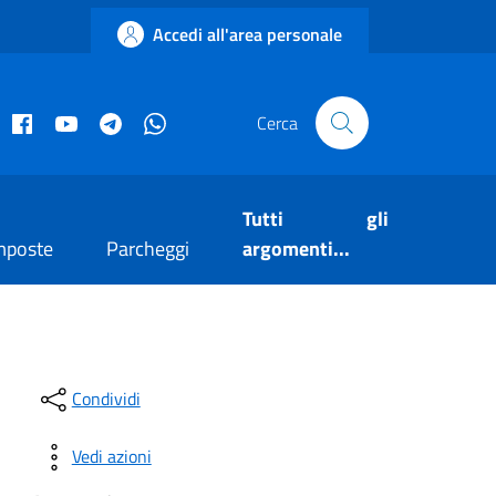
Accedi all'area personale
acebook istituzionale
Facebook museo civico
YouTube
Telegram
Whatsapp
Cerca
Tutti gli
mposte
Parcheggi
argomenti...
Condividi
Vedi azioni