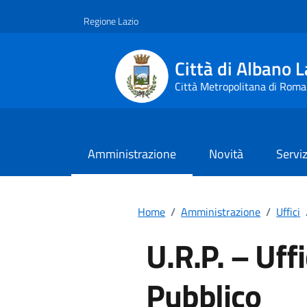
Vai ai contenuti
Vai al footer
Regione Lazio
Città di Albano L
Città Metropolitana di Roma
Amministrazione
Novità
Serviz
Home
/
Amministrazione
/
Uffici
U.R.P. – Uffi
Pubblico