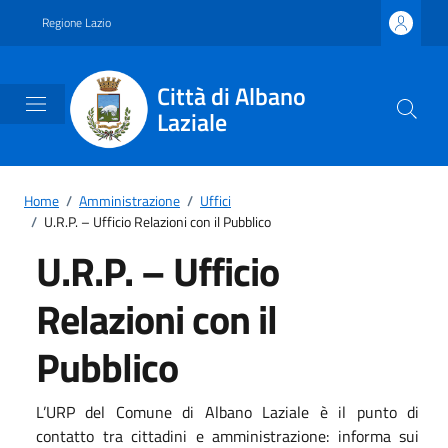
Vai ai contenuti
Vai al footer
Regione Lazio
Città di Albano
Laziale
Home
/
Amministrazione
/
Uffici
/
U.R.P. – Ufficio Relazioni con il Pubblico
U.R.P. – Ufficio
Relazioni con il
Pubblico
L’URP del Comune di Albano Laziale è il punto di
contatto tra cittadini e amministrazione: informa sui