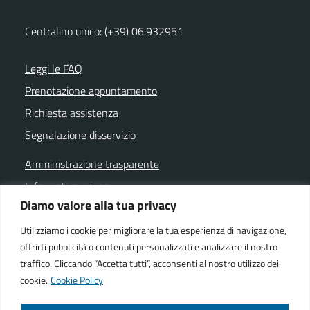
Centralino unico: (+39) 06.932951
Leggi le FAQ
Prenotazione appuntamento
Richiesta assistenza
Segnalazione disservizio
Amministrazione trasparente
Informativa privacy
Diamo valore alla tua privacy
Note legali
Dichiarazione di accessibilità
Utilizziamo i cookie per migliorare la tua esperienza di navigazione,
offrirti pubblicità o contenuti personalizzati e analizzare il nostro
Cookie policy
traffico. Cliccando “Accetta tutti”, acconsenti al nostro utilizzo dei
cookie.
Cookie Policy