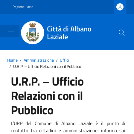
Vai ai contenuti
Vai al footer
Regione Lazio
Città di Albano
Laziale
Home
/
Amministrazione
/
Uffici
/
U.R.P. – Ufficio Relazioni con il Pubblico
U.R.P. – Ufficio
Relazioni con il
Pubblico
L’URP del Comune di Albano Laziale è il punto di
contatto tra cittadini e amministrazione: informa sui