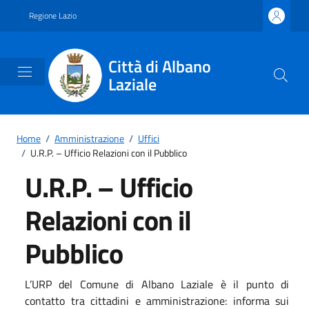
Vai ai contenuti
Vai al footer
Regione Lazio
Città di Albano
Laziale
Home
/
Amministrazione
/
Uffici
/
U.R.P. – Ufficio Relazioni con il Pubblico
U.R.P. – Ufficio
Relazioni con il
Pubblico
L’URP del Comune di Albano Laziale è il punto di
contatto tra cittadini e amministrazione: informa sui