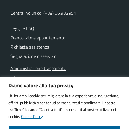
Centralino unico: (+39) 06.932951
Leggi le FAQ
Prenotazione appuntamento
Richiesta assistenza
Segnalazione disservizio
Amministrazione trasparente
Informativa privacy
Diamo valore alla tua privacy
Note legali
Dichiarazione di accessibilità
Utilizziamo i cookie per migliorare la tua esperienza di navigazione,
offrirti pubblicità o contenuti personalizzati e analizzare il nostro
Cookie policy
traffico. Cliccando “Accetta tutti”, acconsenti al nostro utilizzo dei
cookie.
Cookie Policy