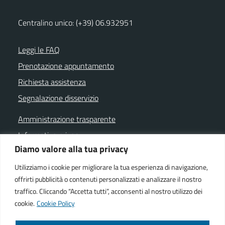
Centralino unico: (+39) 06.932951
Leggi le FAQ
Prenotazione appuntamento
Richiesta assistenza
Segnalazione disservizio
Amministrazione trasparente
Informativa privacy
Diamo valore alla tua privacy
Note legali
Dichiarazione di accessibilità
Utilizziamo i cookie per migliorare la tua esperienza di navigazione,
offrirti pubblicità o contenuti personalizzati e analizzare il nostro
Cookie policy
traffico. Cliccando “Accetta tutti”, acconsenti al nostro utilizzo dei
cookie.
Cookie Policy