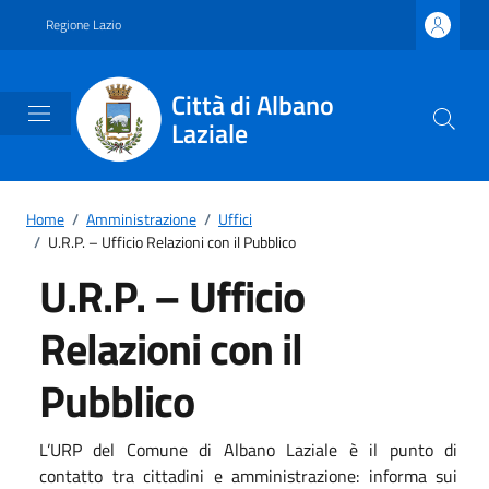
Vai ai contenuti
Vai al footer
Regione Lazio
Città di Albano
Laziale
Home
/
Amministrazione
/
Uffici
/
U.R.P. – Ufficio Relazioni con il Pubblico
U.R.P. – Ufficio
Relazioni con il
Pubblico
L’URP del Comune di Albano Laziale è il punto di
contatto tra cittadini e amministrazione: informa sui