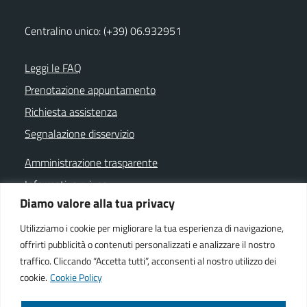
Centralino unico: (+39) 06.932951
Leggi le FAQ
Prenotazione appuntamento
Richiesta assistenza
Segnalazione disservizio
Amministrazione trasparente
Informativa privacy
Diamo valore alla tua privacy
Note legali
Dichiarazione di accessibilità
Utilizziamo i cookie per migliorare la tua esperienza di navigazione,
offrirti pubblicità o contenuti personalizzati e analizzare il nostro
Cookie policy
traffico. Cliccando “Accetta tutti”, acconsenti al nostro utilizzo dei
cookie.
Cookie Policy