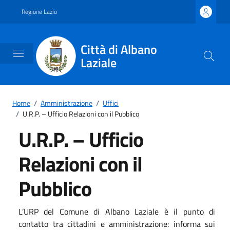
Vai ai contenuti
Vai al footer
Regione Lazio
Città di Albano
Laziale
Home
/
Amministrazione
/
Uffici
/
U.R.P. – Ufficio Relazioni con il Pubblico
U.R.P. – Ufficio
Relazioni con il
Pubblico
L’URP del Comune di Albano Laziale è il punto di
contatto tra cittadini e amministrazione: informa sui