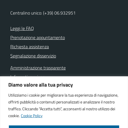
Centralino unico: (+39) 06.932951
Leggi le FAQ
Prenotazione appuntamento
Richiesta assistenza
Segnalazione disservizio
Amministrazione trasparente
Informativa privacy
Diamo valore alla tua privacy
Note legali
Dichiarazione di accessibilità
Utilizziamo i cookie per migliorare la tua esperienza di navigazione,
offrirti pubblicità o contenuti personalizzati e analizzare il nostro
Cookie policy
traffico. Cliccando “Accetta tutti”, acconsenti al nostro utilizzo dei
cookie.
Cookie Policy