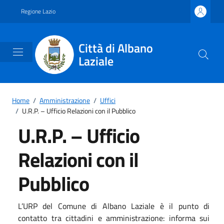
Vai ai contenuti
Vai al footer
Regione Lazio
Città di Albano
Laziale
Home
/
Amministrazione
/
Uffici
/
U.R.P. – Ufficio Relazioni con il Pubblico
U.R.P. – Ufficio
Relazioni con il
Pubblico
L’URP del Comune di Albano Laziale è il punto di
contatto tra cittadini e amministrazione: informa sui